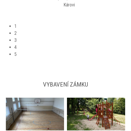
Károvi
1
2
3
4
5
VYBAVENÍ ZÁMKU