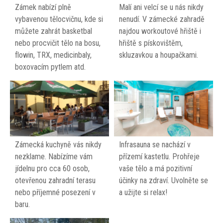
Zámek nabízí plně
Malí ani velcí se u nás nikdy
vybavenou tělocvičnu, kde si
nenudí. V zámecké zahradě
můžete zahrát basketbal
najdou workoutové hřiště i
nebo procvičit tělo na bosu,
hřiště s pískovištěm,
flowin, TRX, medicinbaly,
skluzavkou a houpačkami.
boxovacím pytlem atd.
Zámecká kuchyně vás nikdy
Infrasauna se nachází v
nezklame. Nabízíme vám
přízemí kastetlu. Prohřeje
jídelnu pro cca 60 osob,
vaše tělo a má pozitivní
otevřenou zahradní terasu
účinky na zdraví. Uvolněte se
nebo příjemné posezení v
a užijte si relax!
baru.