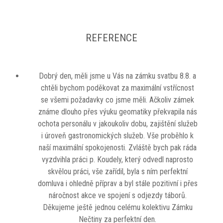
REFERENCE
Dobrý den, měli jsme u Vás na zámku svatbu 8.8. a
chtěli bychom poděkovat za maximální vstřícnost
se všemi požadavky co jsme měli. Ačkoliv zámek
známe dlouho přes výuku geomatiky překvapila nás
ochota personálu v jakoukoliv dobu, zajištění služeb
i úroveň gastronomických služeb. Vše proběhlo k
naší maximální spokojenosti. Zvláště bych pak ráda
vyzdvihla práci p. Koudely, který odvedl naprosto
skvělou práci, vše zařídil, byla s ním perfektní
domluva i ohledně příprav a byl stále pozitivní i přes
náročnost akce ve spojení s odjezdy táborů.
Děkujeme ještě jednou celému kolektivu Zámku
Nečtiny za perfektní den.