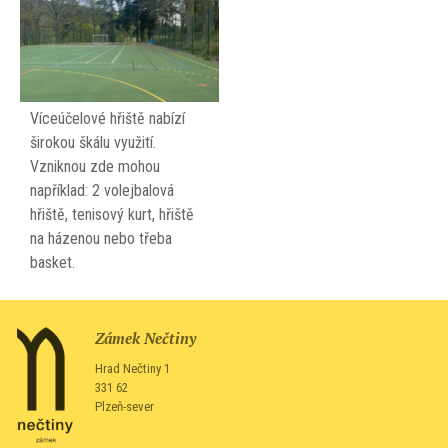
Víceúčelové hřiště nabízí
širokou škálu využití.
Vzniknou zde mohou
například: 2 volejbalová
hřiště, tenisový kurt, hřiště
na házenou nebo třeba
basket.
Zámek Nečtiny
Hrad Nečtiny 1
331 62
Plzeň-sever