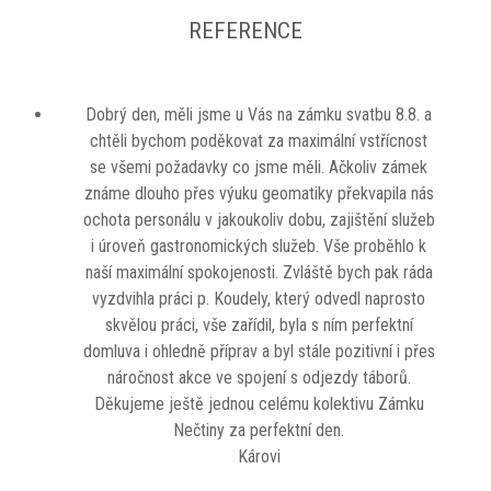
REFERENCE
Dobrý den, měli jsme u Vás na zámku svatbu 8.8. a
chtěli bychom poděkovat za maximální vstřícnost
se všemi požadavky co jsme měli. Ačkoliv zámek
známe dlouho přes výuku geomatiky překvapila nás
ochota personálu v jakoukoliv dobu, zajištění služeb
i úroveň gastronomických služeb. Vše proběhlo k
naší maximální spokojenosti. Zvláště bych pak ráda
vyzdvihla práci p. Koudely, který odvedl naprosto
skvělou práci, vše zařídil, byla s ním perfektní
domluva i ohledně příprav a byl stále pozitivní i přes
náročnost akce ve spojení s odjezdy táborů.
Děkujeme ještě jednou celému kolektivu Zámku
Nečtiny za perfektní den.
Károvi