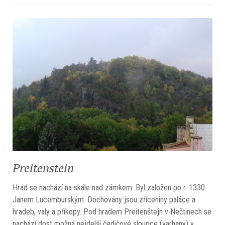
Preitenstein
Hrad se nachází na skále nad zámkem. Byl založen po r. 1330
Janem Lucemburským. Dochovány jsou zříceniny paláce a
hradeb, valy a příkopy. Pod hradem Preitenštejn v Nečtinech se
nachází dost možná nejdelší čedičové sloupce (varhany) v