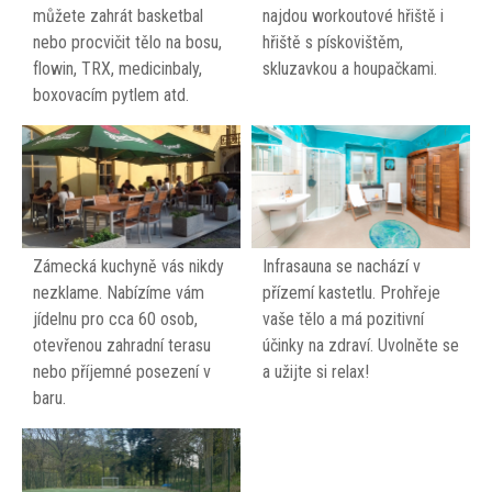
můžete zahrát basketbal
najdou workoutové hřiště i
nebo procvičit tělo na bosu,
hřiště s pískovištěm,
flowin, TRX, medicinbaly,
skluzavkou a houpačkami.
boxovacím pytlem atd.
Zámecká kuchyně vás nikdy
Infrasauna se nachází v
nezklame. Nabízíme vám
přízemí kastetlu. Prohřeje
jídelnu pro cca 60 osob,
vaše tělo a má pozitivní
otevřenou zahradní terasu
účinky na zdraví. Uvolněte se
nebo příjemné posezení v
a užijte si relax!
baru.