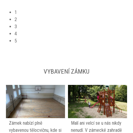
1
2
3
4
5
VYBAVENÍ ZÁMKU
Zámek nabízí plně
Malí ani velcí se u nás nikdy
vybavenou tělocvičnu, kde si
nenudí. V zámecké zahradě