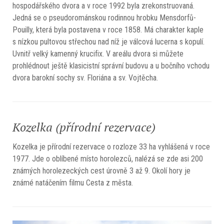
hospodářského dvora a v roce 1992 byla zrekonstruovaná.
Jedná se o pseudorománskou rodinnou hrobku Mensdorfů-
Pouilly, která byla postavena v roce 1858. Má charakter kaple
s nízkou pultovou střechou nad níž je válcová lucerna s kopulí.
Uvnitř velký kamenný krucifix. V areálu dvora si můžete
prohlédnout ještě klasicistní správní budovu a u bočního vchodu
dvora barokní sochy sv. Floriána a sv. Vojtěcha.
Kozelka (přírodní rezervace)
Kozelka je přírodní rezervace o rozloze 33 ha vyhlášená v roce
1977. Jde o oblíbené místo horolezců, nalézá se zde asi 200
známých horolezeckých cest úrovně 3 až 9. Okolí hory je
známé natáčením filmu Cesta z města.