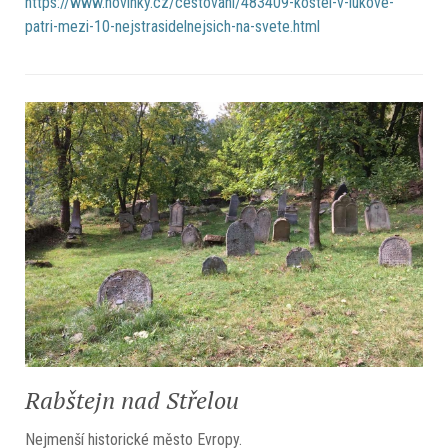
https://www.novinky.cz/
cestovani/483409-kostel-v-
lukove-
patri-mezi-10-
nejstrasidelnejsich-na-svete.
html
Rabštejn nad Střelou
Nejmenší historické město Evropy.