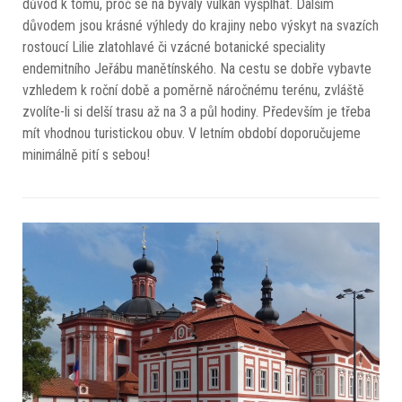
důvod k tomu, proč se na bývalý vulkán vyšplhat. Dalším
důvodem jsou krásné výhledy do krajiny nebo výskyt na svazích
rostoucí Lilie zlatohlavé či vzácné botanické speciality
endemitního Jeřábu manětínského. Na cestu se dobře vybavte
vzhledem k roční době a poměrně náročnému terénu, zvláště
zvolíte-li si delší trasu až na 3 a půl hodiny. Především je třeba
mít vhodnou turistickou obuv. V letním období doporučujeme
minimálně pití s sebou!