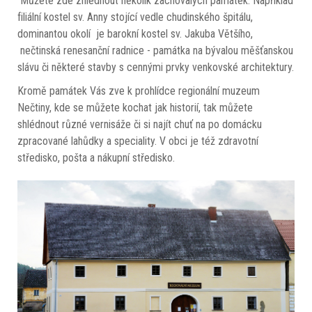
Můžete zde zhlédnout několik zachovalých památek. Například
filiální kostel sv. Anny stojící vedle chudinského špitálu,
dominantou okolí je barokní kostel sv. Jakuba Většího,
nečtinská renesanční radnice - památka na bývalou měšťanskou
slávu či některé stavby s cennými prvky venkovské architektury.
Kromě památek Vás zve k prohlídce regionální muzeum
Nečtiny, kde se můžete kochat jak historií, tak můžete
shlédnout různé vernisáže či si najít chuť na po domácku
zpracované lahůdky a speciality. V obci je též zdravotní
středisko, pošta a nákupní středisko.