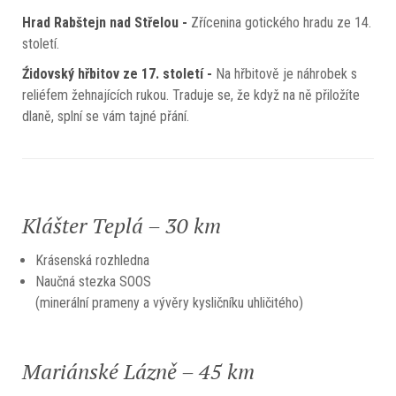
Hrad Rabštejn nad Střelou -
Zřícenina gotického hradu ze 14.
století.
Źidovský hřbitov ze 17. století -
Na hřbitově je náhrobek s
reliéfem žehnajících rukou. Traduje se, že když na ně přiložíte
dlaně, splní se vám tajné přání.
Klášter Teplá – 30 km
Krásenská rozhledna
Naučná stezka SOOS
(minerální prameny a vývěry kysličníku uhličitého)
Mariánské Lázně – 45 km