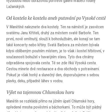
výzdobou nebo obrazovou portrétní galerií hraběcí rodiny
Lažanských.
Od kostela ke kostelu aneb putování po Vysoké cestě
V Manětíně naleznete dva kostely. Ten na náměstí je zasvěcen
svatému Janu Křtiteli, druhý za městem svaté Barboře. Ten
první, nově omítnutý, slouží k bohoslužbám, ale konají se tam
také koncerty nebo křtiny. Svatá Barbora za městem bývala
kdysi oblíbeným poutním místem, je to však i kostel hřbitovní, v
současnosti bohužel v havarijním stavu. Tyto dva chrámy
odpradávna spojovala cesta. Té se zde říká Vysoká cesta.
Cestou minete dvě restaurace a dva obchody s potravinami.
Pokud je však horký a slunečný den, doporučujeme s sebou
plavky, deku, případně láhev s vodou.
Výlet na tajemnou Chlumskou horu
Manětín se rozkládá přímo na jižním úpatí Chlumské hory,
opředené mnoha pověstmi a báchorkami. To může být pádný