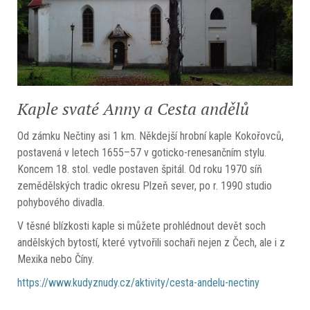
Kaple svaté Anny a Cesta andělů
Od zámku Nečtiny asi 1 km. Někdejší hrobní kaple Kokořovců,
postavená v letech 1655–57 v goticko-renesančním stylu.
Koncem 18. stol. vedle postaven špitál. Od roku 1970 síň
zemědělských tradic okresu Plzeň sever, po r. 1990 studio
pohybového divadla.
V těsné blízkosti kaple si můžete prohlédnout devět soch
andělských bytostí, které vytvořili sochaři nejen z Čech, ale i z
Mexika nebo Číny.
https://www.kudyznudy.cz/aktivity/cesta-andelu-nectiny