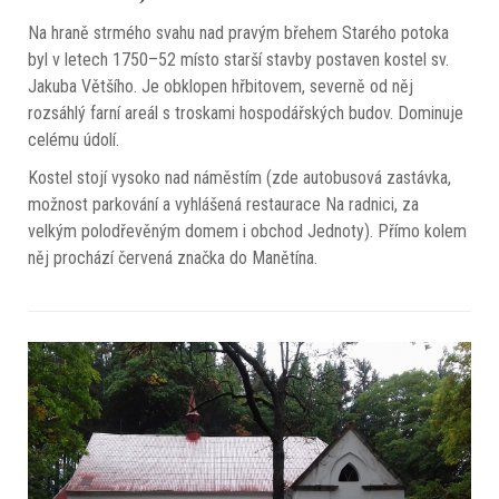
Na hraně strmého svahu nad pravým břehem Starého potoka
byl v letech 1750–52 místo starší stavby postaven kostel sv.
Jakuba Většího. Je obklopen hřbitovem, severně od něj
rozsáhlý farní areál s troskami hospodářských budov. Dominuje
celému údolí.
Kostel stojí vysoko nad náměstím (zde autobusová zastávka,
možnost parkování a vyhlášená restaurace Na radnici, za
velkým polodřevěným domem i obchod Jednoty). Přímo kolem
něj prochází červená značka do Manětína.