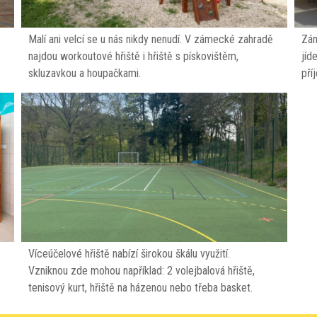
Malí ani velcí se u nás nikdy nenudí. V zámecké zahradě
Zám
najdou workoutové hřiště i hřiště s pískovištěm,
jíd
skluzavkou a houpačkami.
pří
Víceúčelové hřiště nabízí širokou škálu využití.
Vzniknou zde mohou například: 2 volejbalová hřiště,
tenisový kurt, hřiště na házenou nebo třeba basket.