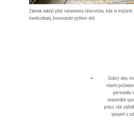
Zámek nabízí plně vybavenou tělocvičnu, kde si můžete z
medicinbaly, boxovacím pytlem atd.
Dobrý den, mě
všemi požadavk
personálu v
maximální spo
práci, vše zaříd
spojení s o