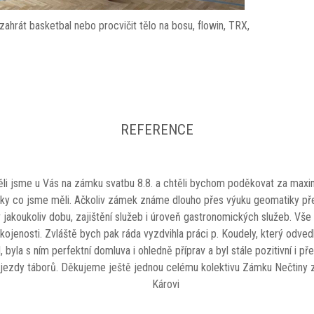
ahrát basketbal nebo procvičit tělo na bosu, flowin, TRX,
REFERENCE
li jsme u Vás na zámku svatbu 8.8. a chtěli bychom poděkovat za maxim
y co jsme měli. Ačkoliv zámek známe dlouho přes výuku geomatiky pře
 jakoukoliv dobu, zajištění služeb i úroveň gastronomických služeb. Vše
kojenosti. Zvláště bych pak ráda vyzdvihla práci p. Koudely, který odved
il, byla s ním perfektní domluva i ohledně příprav a byl stále pozitivní i p
djezdy táborů. Děkujeme ještě jednou celému kolektivu Zámku Nečtiny z
Károvi