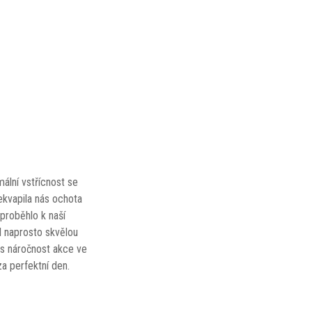
ální vstřícnost se
kvapila nás ochota
 proběhlo k naší
l naprosto skvělou
řes náročnost akce ve
a perfektní den.