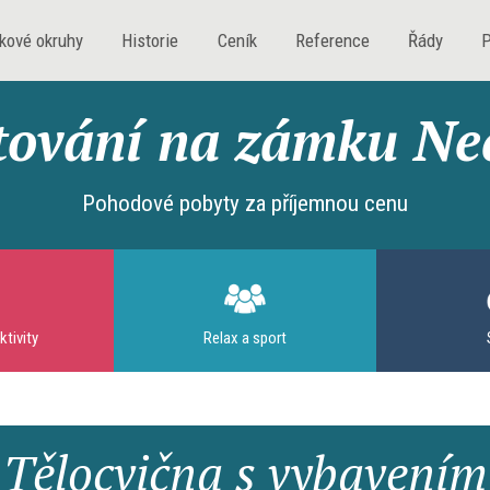
dkové okruhy
Historie
Ceník
Reference
Řády
P
tování na zámku Neč
Pohodové pobyty za příjemnou cenu
ktivity
Relax a sport
Tělocvična s vybavením