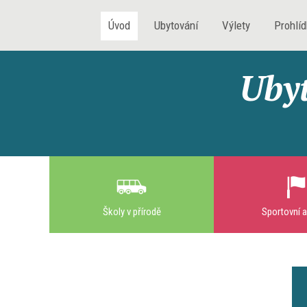
Úvod
Ubytování
Výlety
Prohlí
Uby
Školy v přírodě
Sportovní a